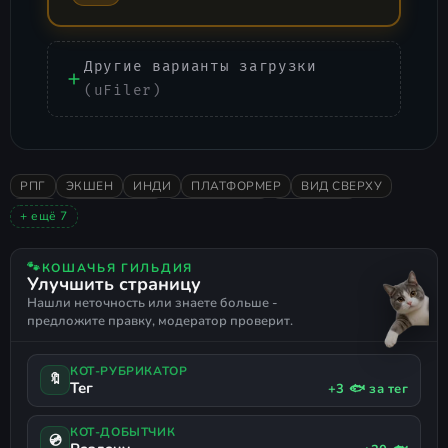
Другие варианты загрузки
(uFiler)
РПГ
ЭКШЕН
ИНДИ
ПЛАТФОРМЕР
ВИД СВЕРХУ
2024
ОДИНОЧНАЯ
СМЕШАННЫЕ
СЛОЖНАЯ
+ ещё 7
ЭКШЕН RPG
ЖЕСТОКОСТЬ
МРАЧНАЯ
САЙДСКРОЛЛЕР
ТЁМНОЕ ФЭНТЕЗИ
SOULS-LIKE
2.5D
🐾
КОШАЧЬЯ ГИЛЬДИЯ
Улучшить страницу
ПОДДЕРЖКА ГЕЙМПАДА
Нашли неточность или знаете больше -
предложите правку, модератор проверит.
КОТ-РУБРИКАТОР
🔖
Тег
+3 🐟 за тег
КОТ-ДОБЫТЧИК
💿