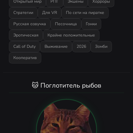
Открытый мир
РПГ
Экшены
Хорроры
Стратегии
Для VR
По сети на пиратке
Русская озвучка
Песочница
Гонки
Эротическая
Крайне положительные
Call of Duty
Выживание
2026
Зомби
Кооператив
🐱 Поглотитель рыбов