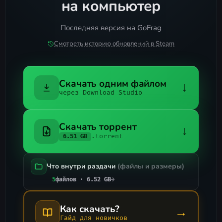
на компьютер
Последняя версия на GoFrag
Смотреть историю обновлений в Steam
Скачать одним файлом
↓
через Download Studio
Скачать торрент
↓
.torrent
6.51 GB
Что внутри раздачи
(файлы и размеры)
5
файлов · 6.52 GB
→
Как скачать?
→
Гайд для новичков