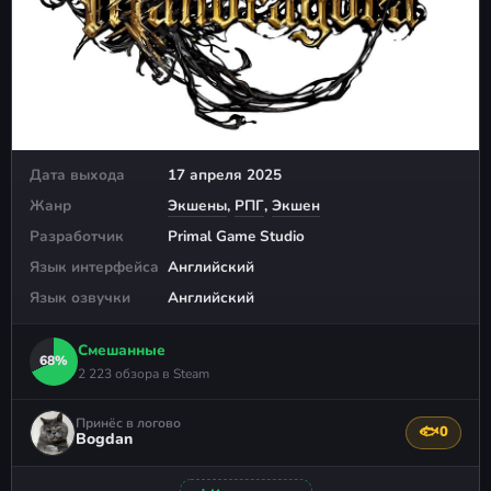
Дата выхода
17 апреля 2025
Жанр
Экшены
,
РПГ
,
Экшен
Разработчик
Primal Game Studio
Язык интерфейса
Английский
Язык озвучки
Английский
Смешанные
68%
2 223 обзора в Steam
Принёс в логово
🐟
0
Поблагода
Bogdan