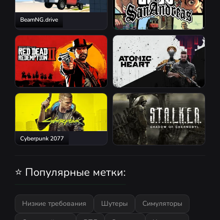
BeamNG.drive
GTA San Andreas
Red Dead Redemption 2
Atomic Heart
Cyberpunk 2077
S.T.A.L.K.E.R.: Shadow of
Chernobyl
⭐ Популярные метки:
Низкие требования
Шутеры
Симуляторы