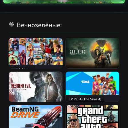
💚 Вечнозелёные:
GTA 5 Online
S.T.A.L.K.E.R. 2: Heart of
Chornobyl
СИМС 4 (The Sims 4)
Resident Evil Requiem