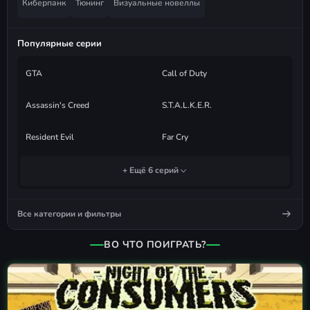
Киберпанк
Тюнинг
Визуальные новеллы
Популярные серии
GTA
Call of Duty
Assassin's Creed
S.T.A.L.K.E.R.
Resident Evil
Far Cry
+ Ещё 6 серий
Все категории и фильтры
ВО ЧТО ПОИГРАТЬ?