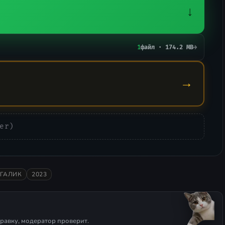
↓
1
файл · 174.2 MB
→
→
er)
ГАЛИК
2023
равку, модератор проверит.