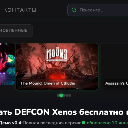
КОНТАКТЫ
БНОВЛЕННЫЕ
n's Creed Black Flag Resynced
City Car Driving 2.0
ать DEFCON Xenos бесплатно 
Демо v0.4
Полная последняя версия
● обновлено
10 янв