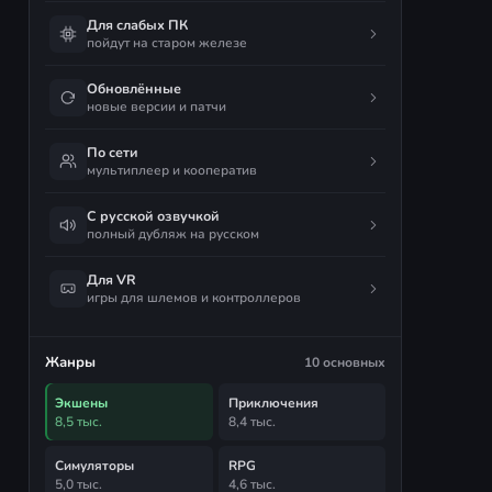
Для слабых ПК
пойдут на старом железе
Обновлённые
новые версии и патчи
По сети
мультиплеер и кооператив
С русской озвучкой
полный дубляж на русском
Для VR
игры для шлемов и контроллеров
Жанры
10 основных
Экшены
Приключения
8,5 тыс.
8,4 тыс.
Симуляторы
RPG
5,0 тыс.
4,6 тыс.