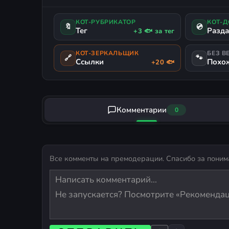
КОТ-РУБРИКАТОР
КОТ-
🔖
💿
Тег
Разд
+3 🐟 за тег
КОТ-ЗЕРКАЛЬЩИК
БЕЗ В
🔗
🐾
Ссылки
Похо
+20 🐟
Комментарии
0
Все комменты на премодерации. Спасибо за поним