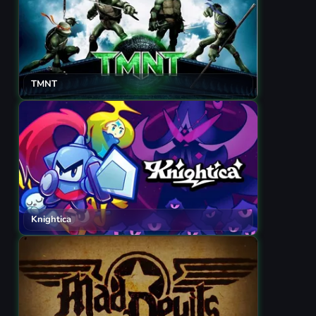
TMNT
Knightica