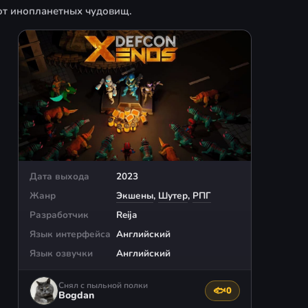
 от инопланетных чудовищ.
Дата выхода
2023
Жанр
Экшены
,
Шутер
,
РПГ
Разработчик
Reija
Язык интерфейса
Английский
Язык озвучки
Английский
Снял с пыльной полки
🐟
0
Поблагодарить авто
Bogdan