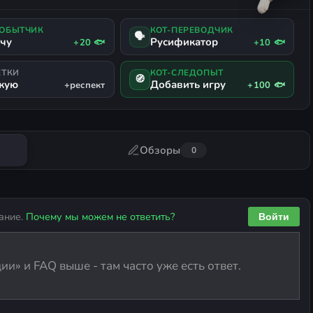
ДОБЫТЧИК
КОТ-ПЕРЕВОДЧИК
🗣
ачу
Русификатор
+20 🐟
+10 🐟
ЕТКИ
КОТ-СЛЕДОПЫТ
🧭
жую
Добавить игру
+респект
+100 🐟
Обзоры
0
ание.
Почему мы можем не ответить?
Войти