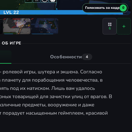
Голосовать за кадр
0
6
ОБ ИГРЕ
Особенности
4
 ролевой игры, шутера и экшена. Согласно
планету для порабощения человечества, в
оять под их натиском. Лишь вам удалось
рных товарищей для зачистки улиц от врагов. В
азличные предметы, вооружение и даже
 порадует насыщенным геймплеем, красивой