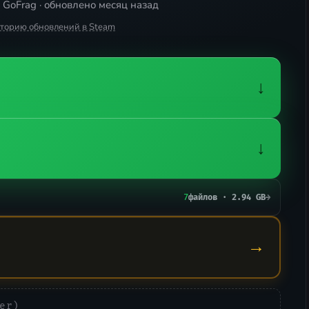
 GoFrag · обновлено месяц назад
сторию обновлений в Steam
↓
↓
7
файлов · 2.94 GB
→
→
er)