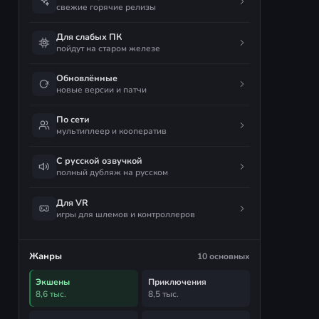
свежие горячие релизы
Для слабых ПК
пойдут на старом железе
Обновлённые
новые версии и патчи
По сети
мультиплеер и кооператив
С русской озвучкой
полный дубляж на русском
Для VR
игры для шлемов и контроллеров
Жанры
10 основных
Экшены
Приключения
8,6 тыс.
8,5 тыс.