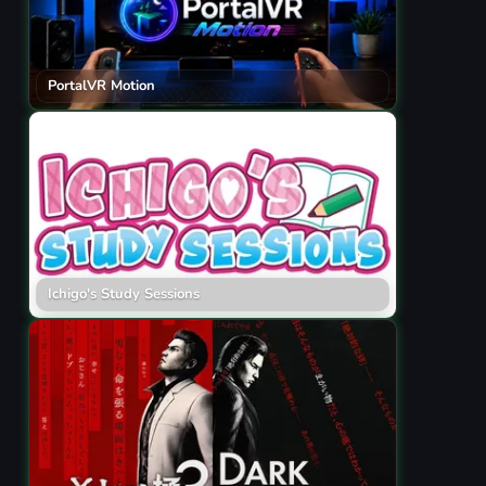
PortalVR Motion
Ichigo's Study Sessions