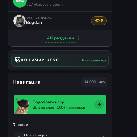
94%
117 обзоров в Steam
Утащил домой
🐟
0
Поблагодарить авто
Bogdan
↓
К раздачам
🐱
КОШАЧИЙ КЛУБ
Развернуть
Навигация
14 000+ игр
Подобрать игру
Шлёпа знает 100+ признаков
Главное
Новые игры