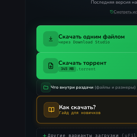
Последняя версия на
Смотреть и
Скачать одним файлом
через Download Studio
Скачать торрент
.torrent
345 MB
Что внутри раздачи
(файлы и размеры)
Как скачать?
Гайд для новичков
Другие варианты загрузки
(uFil