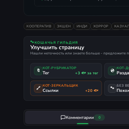
КООПЕРАТИВ
ЭКШЕН
ИНДИ
ХОРРОР
КАЗУА
НАУЧНАЯ ФАНТАСТИКА
СМЕШНАЯ
КОСМОС
СТ
🐾
КОШАЧЬЯ ГИЛЬДИЯ
Улучшить страницу
Нашли неточность или знаете больше - предложите п
КОТ-РУБРИКАТОР
КОТ-
🔖
💿
Тег
Разд
+3 🐟 за тег
КОТ-ЗЕРКАЛЬЩИК
БЕЗ В
🔗
🐾
Ссылки
Похо
+20 🐟
Комментарии
0