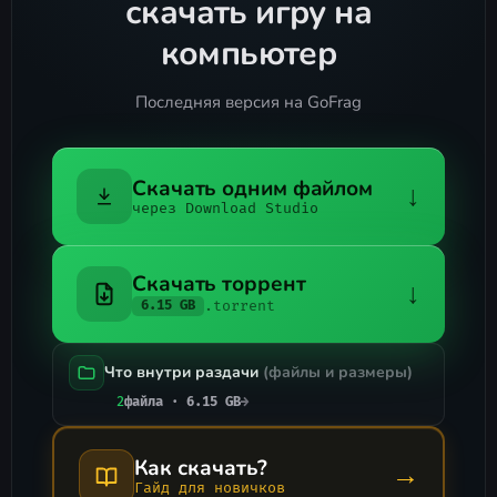
скачать игру на
компьютер
Последняя версия на GoFrag
Скачать одним файлом
↓
через Download Studio
Скачать торрент
↓
.torrent
6.15 GB
Что внутри раздачи
(файлы и размеры)
2
файла · 6.15 GB
→
Как скачать?
→
Гайд для новичков