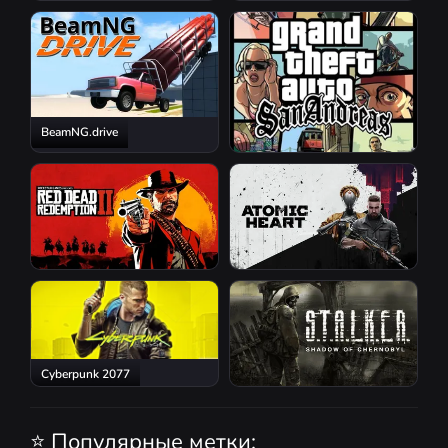
Resident Evil Requiem
BeamNG.drive
GTA San Andreas
Red Dead Redemption 2
Atomic Heart
Cyberpunk 2077
S.T.A.L.K.E.R.: Shadow of
Chernobyl
⭐ Популярные метки: