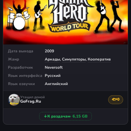
Дата выхода
2009
Жанр
Аркады
,
Симуляторы
,
Кооператив
Разработчик
Neversoft
Язык интерфейса
Русский
Язык озвучки
Английский
Утащил домой
🐟
0
Поблагода
GoFrag.Ru
↓
К раздачам
· 6,15 GB