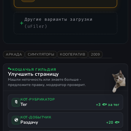
Другие варианты загрузки
(uFiler)
АРКАДА
СИМУЛЯТОРЫ
КООПЕРАТИВ
2009
НИЗКИЕ ТРЕБОВАНИЯ
РИТМ ИГРЫ
РУССКИЙ ЯЗЫК
🐾
КОШАЧЬЯ ГИЛЬДИЯ
Улучшить страницу
Нашли неточность или знаете больше -
предложите правку, модератор проверит.
КОТ-РУБРИКАТОР
🔖
Тег
+3 🐟 за тег
КОТ-ДОБЫТЧИК
💿
Раздачу
+20 🐟