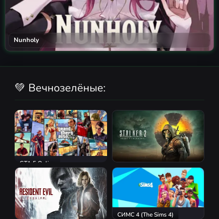
Nunholy
💚 Вечнозелёные:
GTA 5 Online
S.T.A.L.K.E.R. 2: Heart of
Chornobyl
СИМС 4 (The Sims 4)