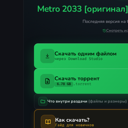
Metro 2033 [оригинал
Последняя версия на 
Смотреть и
Скачать одним файлом
через Download Studio
Скачать торрент
.torrent
6.78 GB
Что внутри раздачи
(файлы и размеры)
Как скачать?
Гайд для новичков