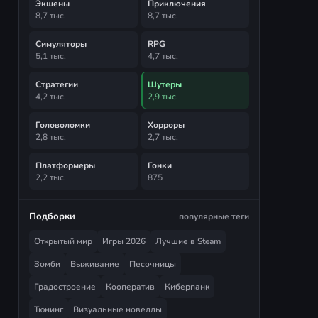
Экшены
Приключения
8,7 тыс.
8,7 тыс.
Симуляторы
RPG
5,1 тыс.
4,7 тыс.
Стратегии
Шутеры
4,2 тыс.
2,9 тыс.
Головоломки
Хорроры
2,8 тыс.
2,7 тыс.
Платформеры
Гонки
2,2 тыс.
875
Подборки
популярные теги
Открытый мир
Игры 2026
Лучшие в Steam
Зомби
Выживание
Песочницы
Градостроение
Кооператив
Киберпанк
Тюнинг
Визуальные новеллы