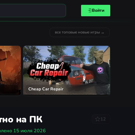
Войти
все топовые новые игры →
Fatekeep
Cheap Car Repair
тно на ПК
12
влено
15 июля 2026