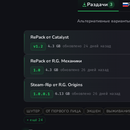
Раздачи
3
Альтернативные варианты 
RePack от Catalyst
v1.2
·
4.3 GB
·
обновлено 24 дней назад
RePack от R.G. Механики
1.0
·
4.3 GB
·
обновлено 26 дней назад
Steam-Rip от R.G. Origins
1.0.0.1
·
6.13 GB
·
обновлено 26 дней назад
ШУТЕР
ОТ ПЕРВОГО ЛИЦА
ЭКШЕН
ВЫЖИВАНИ
ОХОТА
ХОРРОР НА ВЫЖИВАНИЕ
ОДИНОЧНАЯ
+ ещё 24
ЭКШЕН-ПРИКЛЮЧЕНИЯ
НАУЧНАЯ ФАНТАСТИКА