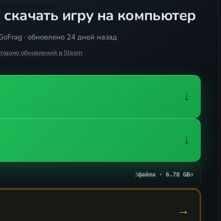
]
скачать игру на компьютер
GoFrag · обновлено 24 дней назад
сторию обновлений в Steam
↓
↓
3
файла · 6.78 GB
→
→