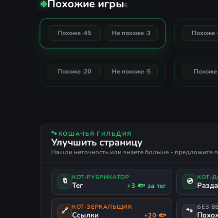
Похожие игры
Metro 2033 - Redux
Metro E
❉
УПРАВЛЕНИЕ РЕСУРСАМИ
ПОСТАПОКАЛИПСИС
Н
6
СВЕРХЪЕСТЕСТВЕННОЕ
ТОРГОВЛЯ
ДОБЫЧА (ЛУТ)
КАСТОМИЗАЦИЯ ОРУЖИЯ
ПОДЗЕМЕЛЬЯ
ДИНАМИ
94%
Metro Exodus - Enhanced
S.T.A.L.K
Похоже ·
45
Не похоже ·
3
Похоже ·
СОВПАДЕНИЕ
РУССКИЙ ЯЗЫК
РУССКАЯ ОЗВУЧКА
ПОДДЕРЖКА 
Edition
CALL OF PR
80%
Похоже ·
20
Не похоже ·
5
Похоже 
СОВПАДЕНИЕ
🐾
КОШАЧЬЯ ГИЛЬДИЯ
Улучшить страницу
Нашли неточность или знаете больше - предложите п
КОТ-РУБРИКАТОР
КОТ-
🔖
💿
Тег
Разд
+3 🐟 за тег
КОТ-ЗЕРКАЛЬЩИК
БЕЗ В
🔗
🐾
Ссылки
Похо
+20 🐟