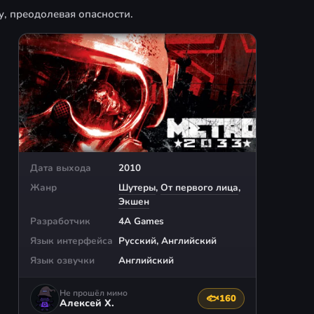
у, преодолевая опасности.
Дата выхода
2010
Жанр
Шутеры
,
От первого лица
,
Экшен
Разработчик
4A Games
Язык интерфейса
Русский, Английский
Язык озвучки
Английский
Не прошёл мимо
🐟
160
Поблагодарить автора
Алексей Х.