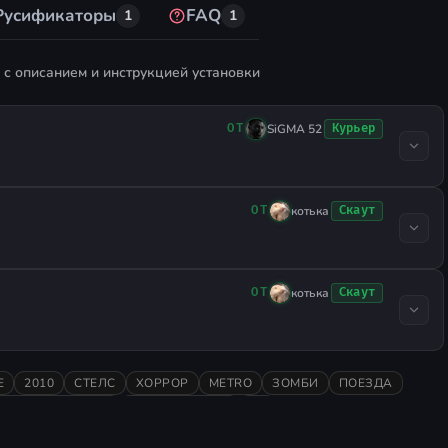
Русификаторы
FAQ
1
1
с описанием и инструкцией установки
SiGMA 52
Курьер
ОТ
котька
Скаут
ОТ
котька
Скаут
ОТ
Е
2010
СТЕЛС
ХОРРОР
METRO
ЗОМБИ
ПОЕЗДА
СЮЖЕТНЫЕ ИГРЫ
АТМОСФЕРНАЯ
3D
РЕАЛИСТИЧНАЯ
ЖЕСТОКОСТЬ
ТАКТИКА
Metro