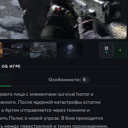
6
ОБ ИГРЕ
Особенности
5
вого лица с элементами survival horror и
овского. После ядерной катастрофы остатки
 а Артем отправляется через тоннели и
ть Полис о новой угрозе. В бою приходится
ть между перестрелкой и тихим прохождением,