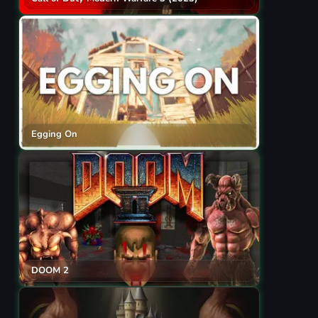
Egging On
DOOM 2