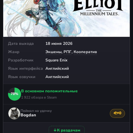
Дата выхода
18 июня 2026
Жанр
Экшены
,
РПГ
,
Кооператив
Разработчик
Square Enix
Язык интерфейса
Английский
Язык озвучки
Английский
В основном положительные
78%
1 922 обзора в Steam
Поймал на удочку
🐟
0
Поблагода
Bogdan
↓
К раздачам