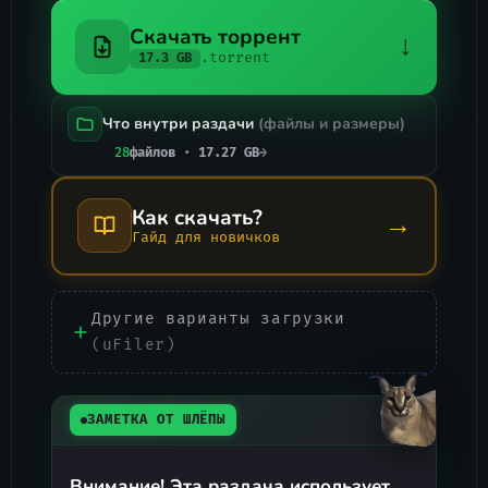
Скачать торрент
↓
.torrent
17.3 GB
Что внутри раздачи
(файлы и размеры)
28
файлов · 17.27 GB
→
Как скачать?
→
Гайд для новичков
Другие варианты загрузки
(uFiler)
ЗАМЕТКА ОТ ШЛЁПЫ
Внимание! Эта раздача использует