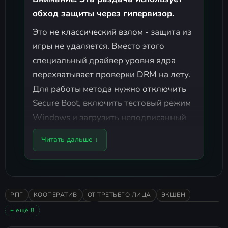
обход защиты через гипервизор.
Это
не классический взлом
- защита из
игры не удаляется. Вместо этого
специальный драйвер уровня ядра
перехватывает проверки DRM на лету.
Для работы метода нужно
отключить
Secure Boot
,
включить тестовый режим
Windows
и
загрузить неподписанный
драйвер
- все это снижает
Читать дальше ↓
защищенность вашей системы.
Подробнее о рисках (нажмите,
чтобы развернуть)
РПГ
КООПЕРАТИВ
ОТ ТРЕТЬЕГО ЛИЦА
ЭКШЕН
ПИКСЕЛЬНАЯ ГРАФИКА
ПРИКЛЮЧЕНИЯ
ЯПОНСКИЕ ИГРЫ
+ ещё 8
Подготовка системы (один раз
2026
В ОСНОВНОМ ПОЛОЖИТЕЛЬНЫЕ
АТМОСФЕРНАЯ