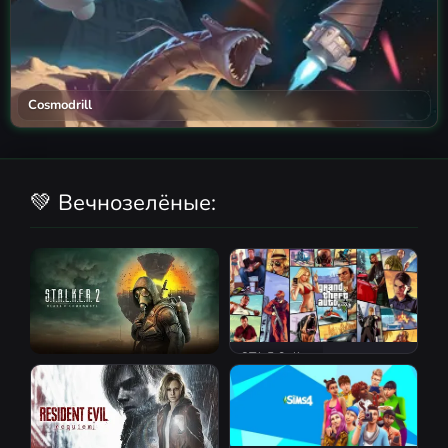
Cosmodrill
💚 Вечнозелёные:
GTA 5 Online
S.T.A.L.K.E.R. 2: Heart of
Chornobyl