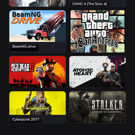
СИМС 4 (The Sims 4)
Resident Evil Requiem
BeamNG.drive
GTA San Andreas
Red Dead Redemption 2
Atomic Heart
Cyberpunk 2077
S.T.A.L.K.E.R.: Shadow of
Chernobyl