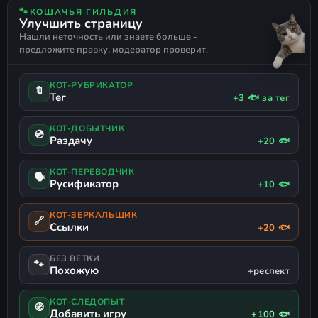
ФЭНТЕЗИ
НЕСКОЛЬКО КОНЦОВОК
КОТЫ
ГИПЕРВИЗОР
для гипервизора)
🐾
КОШАЧЬЯ ГИЛЬДИЯ
Улучшить страницу
ПОДДЕРЖКА ГЕЙМПАДА
Нашли неточность или знаете больше -
предложите правку, модератор проверит.
Запуск игры
КОТ-РУБРИКАТОР
🔖
Подробности и советы
Тег
+3 🐟 за тег
КОТ-ДОБЫТЧИК
💿
Раздачу
Язык
+20 🐟
КОТ-ПЕРЕВОДЧИК
🗣
Русификатор
+10 🐟
Список DLC (2 шт.)
КОТ-ЗЕРКАЛЬЩИК
🔗
Ссылки
+20 🐟
Откуда эта раздача
БЕЗ ВЕТКИ
🐾
Шлёпа не рекомендует
этот метод без
Похожую
+респект
острой необходимости
- отключение
КОТ-СЛЕДОПЫТ
защит системы это всегда риск. По
🧭
Добавить игру
+100 🐟