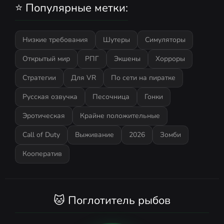
⭐ Популярные метки:
Низкие требования
Шутеры
Симуляторы
Открытый мир
РПГ
Экшены
Хорроры
Стратегии
Для VR
По сети на пиратке
Русская озвучка
Песочница
Гонки
Эротическая
Крайне положительные
Call of Duty
Выживание
2026
Зомби
Кооператив
🐱 Поглотитель рыбов